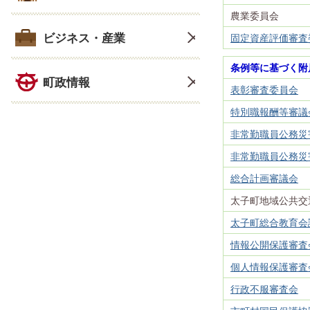
農業委員会
ビジネス・産業
固定資産評価審査
条例等に基づく附
町政情報
表彰審査委員会
特別職報酬等審議
非常勤職員公務災
非常勤職員公務災
総合計画審議会
太子町地域公共交
太子町総合教育会
情報公開保護審査
個人情報保護審査
行政不服審査会