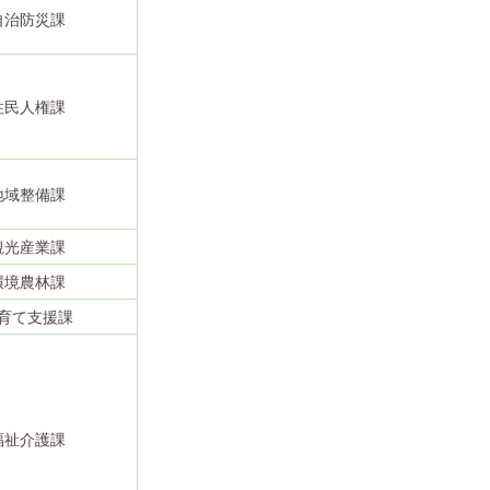
自治防災課
住民人権課
地域整備課
観光産業課
環境農林課
育て支援課
福祉介護課