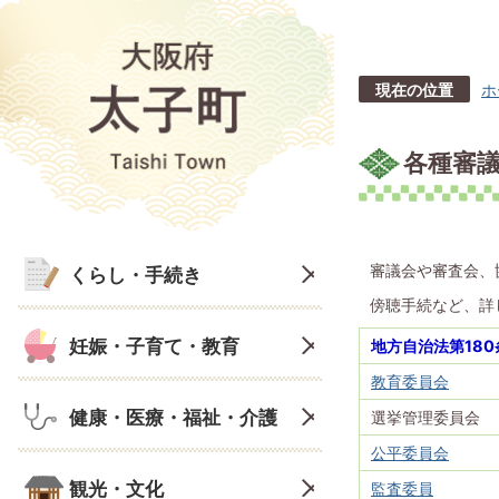
現在の位置
ホ
各種審
審議会や審査会、
くらし・手続き
傍聴手続など、詳
妊娠・子育て・教育
地方自治法第18
教育委員会
健康・医療・福祉・介護
選挙管理委員会
公平委員会
観光・文化
監査委員