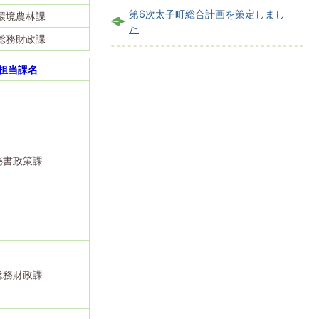
第6次太子町総合計画を策定しまし
環境農林課
た
総務財政課
担当課名
秘書政策課
総務財政課