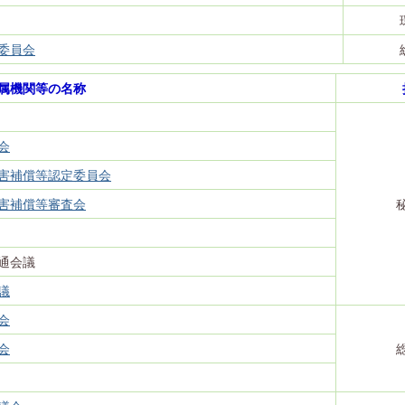
委員会
属機関等の名称
会
害補償等認定委員会
害補償等審査会
通会議
議
会
会