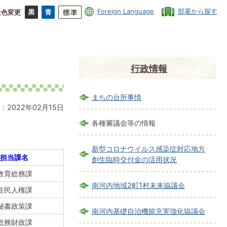
Foreign Language
部署から探す
景色変更
行政情報
まちの台所事情
：2022年02月15日
各種審議会等の情報
新型コロナウイルス感染症対応地方
担当課名
創生臨時交付金の活用状況
教育総務課
南河内地域2町1村未来協議会
住民人権課
秘書政策課
南河内基礎自治機能充実強化協議会
総務財政課