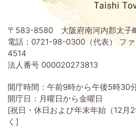
府
太
子
〒583-8580 大阪府南河内郡太
町
電話：0721-98-0300（代表） ファ
Taishi
4514
Town
法人番号 000020273813
開庁時間：午前9時から午後5時30
開庁日：月曜日から金曜日
[祝日・休日および年末年始（12月2
く]