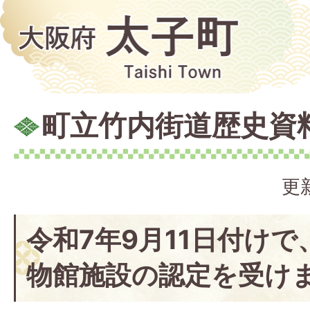
町立竹内街道歴史資
更
令和7年9月11日付け
物館施設の認定を受け