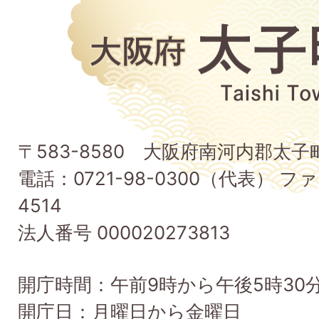
大
阪
府
太
子
〒583-8580 大阪府南河内郡太
町
電話：0721-98-0300（代表） ファ
Taishi
4514
Town
法人番号 000020273813
開庁時間：午前9時から午後5時30
開庁日：月曜日から金曜日