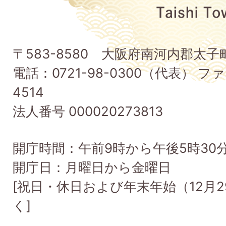
府
太
子
〒583-8580 大阪府南河内郡太
町
電話：0721-98-0300（代表） ファ
Taishi
4514
Town
法人番号 000020273813
開庁時間：午前9時から午後5時30
開庁日：月曜日から金曜日
[祝日・休日および年末年始（12月2
く]