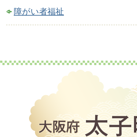
障がい者福祉
大
阪