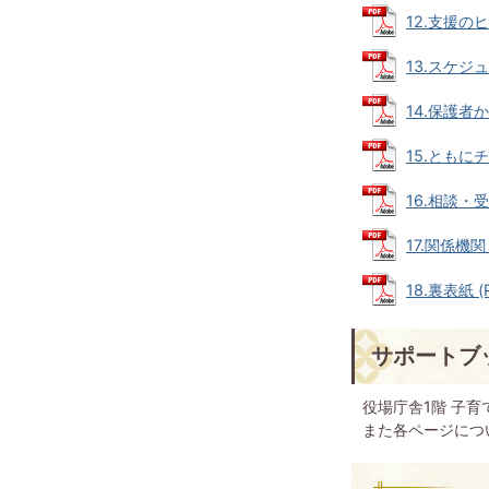
12.支援のヒ
13.スケジュ
14.保護者か
15.ともにチ
16.相談・受
17.関係機関 
18.裏表紙 (
サポートブ
役場庁舎1階 子
また各ページにつ