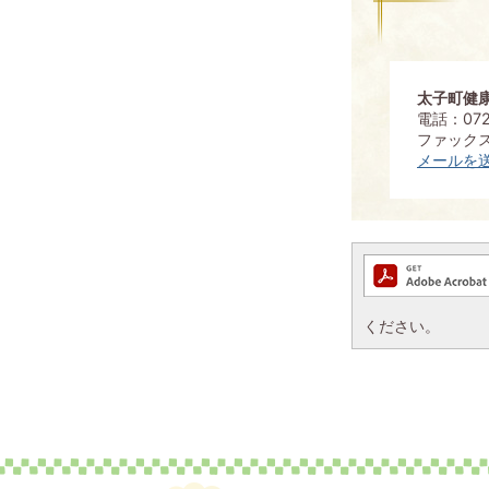
太子町健
電話：072
ファックス：
メールを
ください。