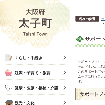
現在の位置
ホ
サポート
くらし・手続き
サポートブック「
をめざすために活
このサポートブッ
妊娠・子育て・教育
ムーズに行うこと
す。
健康・医療・福祉・介護
サポートブ
観光・文化