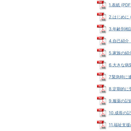
1.表紙 (PD
2.はじめに (
3.年齢別相談
4.自己紹介（
5.家族の紹介 
6.大きな病気
7.緊急時に
8.定期的に受
9.服薬の記録 
10.成長の記録
11.福祉支援の