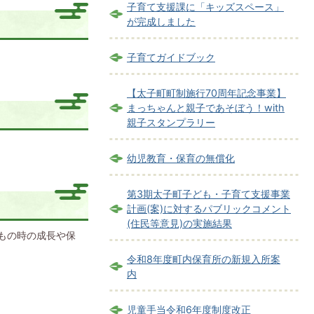
子育て支援課に「キッズスペース」
が完成しました
子育てガイドブック
【太子町町制施行70周年記念事業】
まっちゃんと親子であそぼう！with
親子スタンプラリー
幼児教育・保育の無償化
第3期太子町子ども・子育て支援事業
計画(案)に対するパブリックコメント
(住民等意見)の実施結果
もの時の成長や保
令和8年度町内保育所の新規入所案
内
児童手当令和6年度制度改正