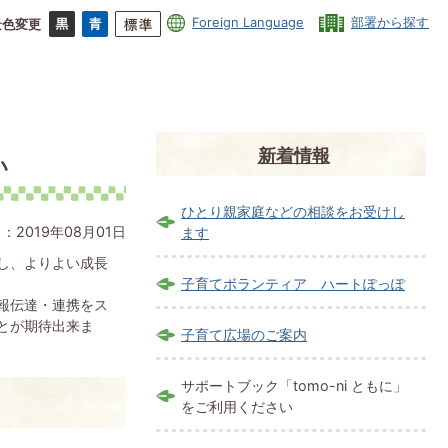
Foreign Language
部署から探す
景色変更
新着情報
い
ひとり親家庭などの相談をお受けし
：2019年08月01日
ます
し、よりよい成長
子育てボランティア ハートぽっぽ
報伝達・連携をス
とが期待出来ま
子育て広場のご案内
サポートブック「tomo-ni ともに」
をご利用ください