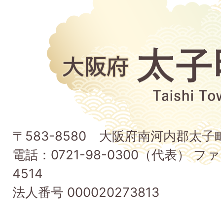
大
阪
府
太
子
〒583-8580 大阪府南河内郡太
町
電話：0721-98-0300（代表） ファ
Taishi
4514
Town
法人番号 000020273813