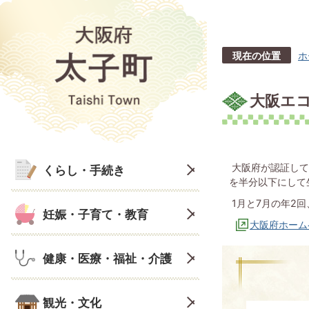
現在の位置
ホ
大阪エ
大阪府が認証して
くらし・手続き
を半分以下にして
1月と7月の年2
妊娠・子育て・教育
大阪府ホーム
健康・医療・福祉・介護
観光・文化