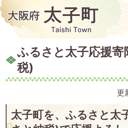
ふるさと太子応援寄
税)
更
太子町を、ふるさと太子