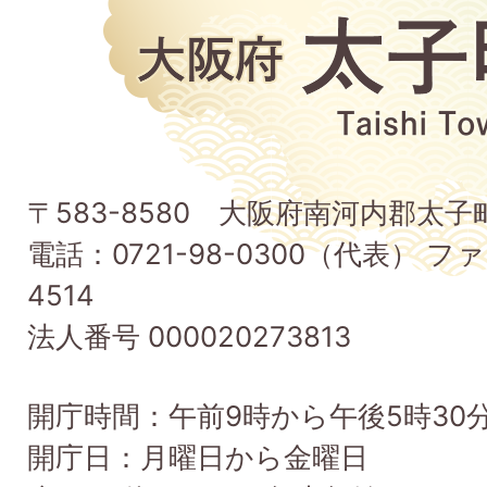
大
阪
府
太
子
〒583-8580 大阪府南河内郡太
町
電話：0721-98-0300（代表） ファ
Taishi
4514
Town
法人番号 000020273813
開庁時間：午前9時から午後5時30
開庁日：月曜日から金曜日