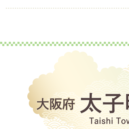
大
阪
府
太