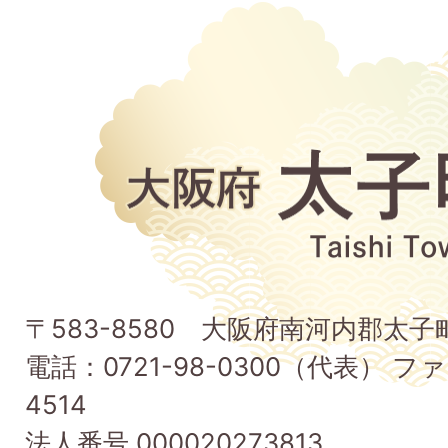
大
阪
府
太
子
〒583-8580 大阪府南河内郡太
町
電話：0721-98-0300（代表） ファ
Taishi
4514
Town
法人番号 000020273813