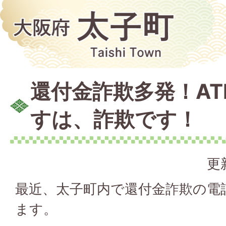
還付金詐欺多発！A
すは、詐欺です！
更
最近、太子町内で還付金詐欺の電
ます。