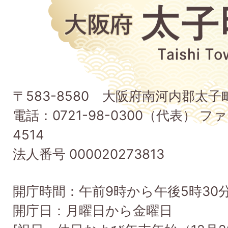
大
阪
府
太
子
〒583-8580 大阪府南河内郡太
町
電話：0721-98-0300（代表） ファ
Taishi
4514
Town
法人番号 000020273813
開庁時間：午前9時から午後5時30
開庁日：月曜日から金曜日