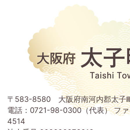
大
阪
府
太
子
〒583-8580 大阪府南河内郡太
町
電話：0721-98-0300（代表） ファ
Taishi
4514
Town