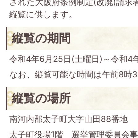
された大阪府条例制定(改廃)請求
縦覧に供します。
縦覧の期間
令和4年6月25日(土曜日)～令和4年
なお、縦覧可能な時間は午前8時3
縦覧の場所
南河内郡太子町大字山田88番地
太子町役場1階 選挙管理委員会