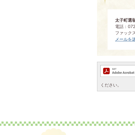
太子町選
電話：0721
ファックス：
メールを
ください。