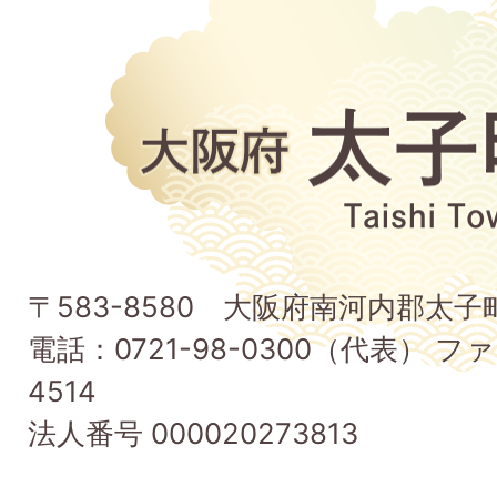
大
阪
府
太
子
〒583-8580 大阪府南河内郡太
町
電話：0721-98-0300（代表） ファ
Taishi
4514
Town
法人番号 000020273813