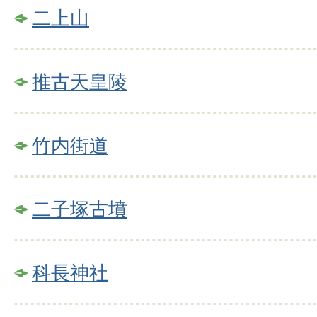
二上山
推古天皇陵
竹内街道
二子塚古墳
科長神社