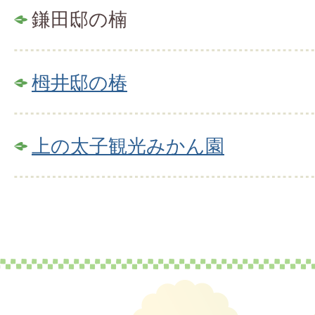
鎌田邸の楠
栂井邸の椿
上の太子観光みかん園