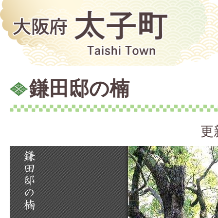
鎌田邸の楠
更