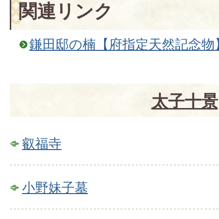
関連リンク
鎌田邸の楠【府指定天然記念物
太子十景
叡福寺
小野妹子墓