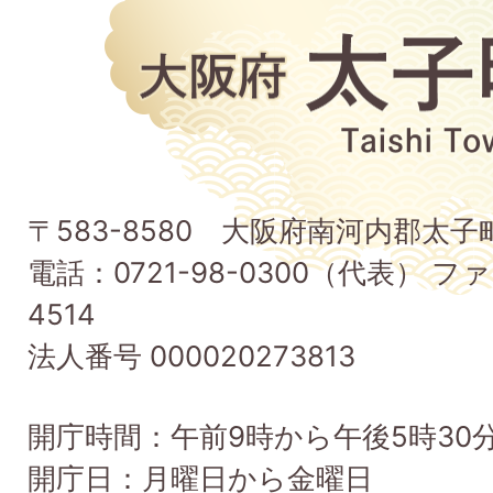
大
阪
府
太
子
〒583-8580 大阪府南河内郡太
町
電話：0721-98-0300（代表） ファ
Taishi
4514
Town
法人番号 000020273813
開庁時間：午前9時から午後5時30
開庁日：月曜日から金曜日