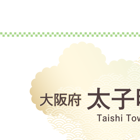
大
阪
府
太
子