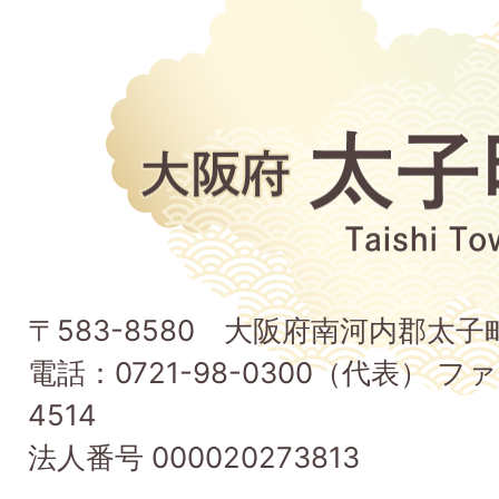
大
阪
府
太
子
〒583-8580 大阪府南河内郡太
町
電話：0721-98-0300（代表） ファ
Taishi
4514
Town
法人番号 000020273813