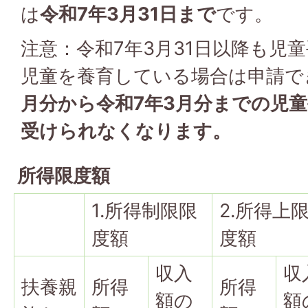
は
令和7年3月31日まで
です。
注意：令和7年3月31日以降も児
児童を養育している場合は申請で
月分から令和7年3月分までの児
受けられなくなります。
所得限度額
1.所得制限限
2.所得上
度額
度額
収入
収
扶養親
所得
所得
額の
額