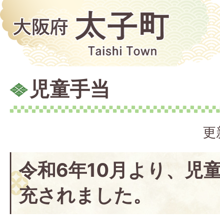
児童手当
更
令和6年10月より、児
充されました。