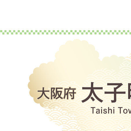
大
阪
府
太
子