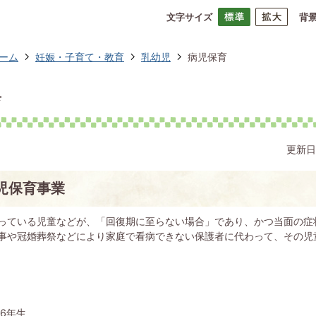
文字サイズ
背
ーム
妊娠・子育て・教育
乳幼児
病児保育
育
更新日
児保育事業
っている児童などが、「回復期に至らない場合」であり、かつ当面の症
事や冠婚葬祭などにより家庭で看病できない保護者に代わって、その児
6年生