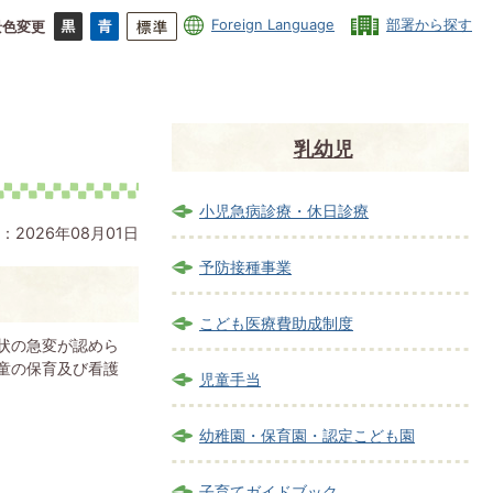
Foreign Language
部署から探す
景色変更
乳幼児
小児急病診療・休日診療
：2026年08月01日
予防接種事業
こども医療費助成制度
状の急変が認めら
童の保育及び看護
児童手当
幼稚園・保育園・認定こども園
子育てガイドブック