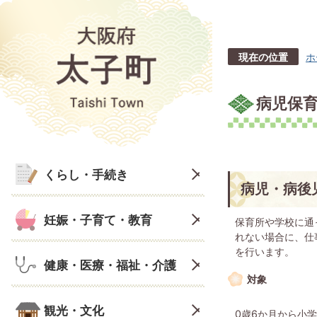
現在の位置
ホ
病児保
くらし・手続き
病児・病後
妊娠・子育て・教育
保育所や学校に通
れない場合に、仕
を行います。
健康・医療・福祉・介護
対象
観光・文化
0歳6か月から小学