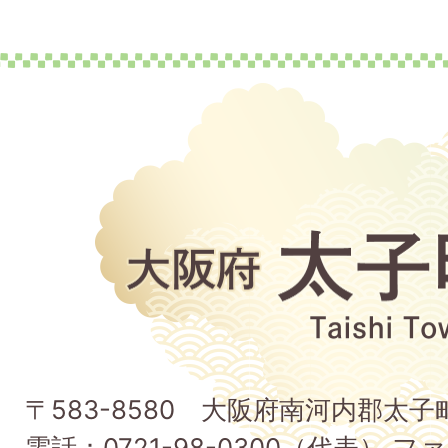
大
阪
府
太
子
〒583-8580 大阪府南河内郡太
町
電話：0721-98-0300（代表） ファ