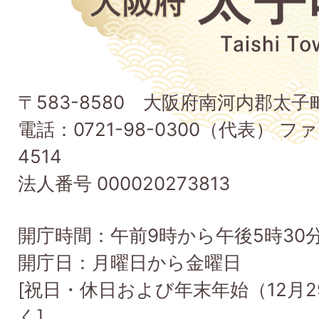
阪
府
太
子
〒583-8580 大阪府南河内郡太
町
電話：0721-98-0300（代表） ファ
Taishi
4514
Town
法人番号 000020273813
開庁時間：午前9時から午後5時30
開庁日：月曜日から金曜日
[祝日・休日および年末年始（12月2
く]