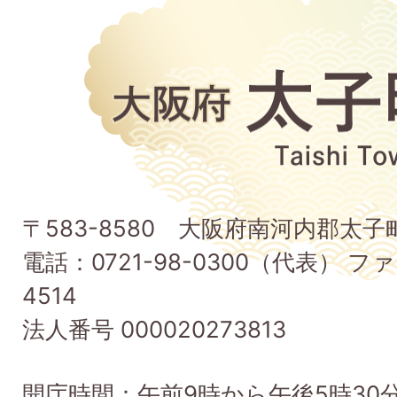
大
阪
府
太
子
〒583-8580 大阪府南河内郡太
町
電話：0721-98-0300（代表） ファ
Taishi
4514
Town
法人番号 000020273813
開庁時間：午前9時から午後5時30