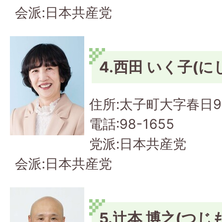
会派:日本共産党
4.西田 いく子(に
住所:太子町大字春日9
電話:98-1655
党派:日本共産党
会派:日本共産党
5.辻本 博之(つじ