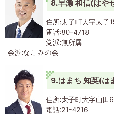
8.早瀬 和信(はや
住所:太子町大字太子15
電話:80-4718
党派:無所属
会派:なごみの会
9.はまち 知英(は
住所:太子町大字山田6
電話:21-4216