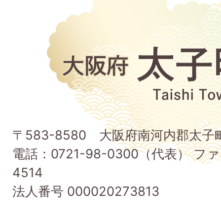
大
阪
府
太
子
〒583-8580 大阪府南河内郡太
町
電話：0721-98-0300（代表） ファ
Taishi
4514
Town
法人番号 000020273813