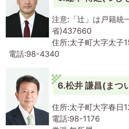
注意:「辻」は戸籍統
省)437660
住所:太子町大字太子1
電話:98-4340
党派:公明党
会派:公明クラブ
6.松井 謙昌(まつ
住所:太子町大字春日1
電話:98-1176