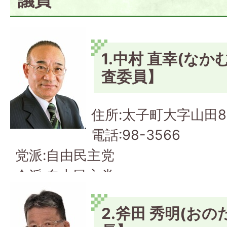
1.中村 直幸(なか
査委員】
住所:太子町大字山田8
電話:98-3566
党派:自由民主党
会派:自由民主党
2.斧田 秀明(おの