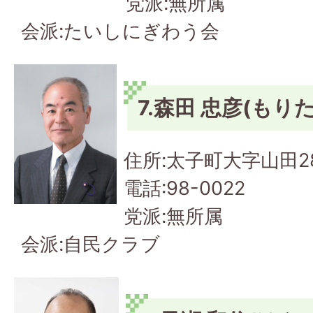
党派:無所属
会派:たいしにぎわう会
7.森田 忠彦(もり
住所:太子町大字山田2
電話:98-0022
党派:無所属
会派:自民クラブ