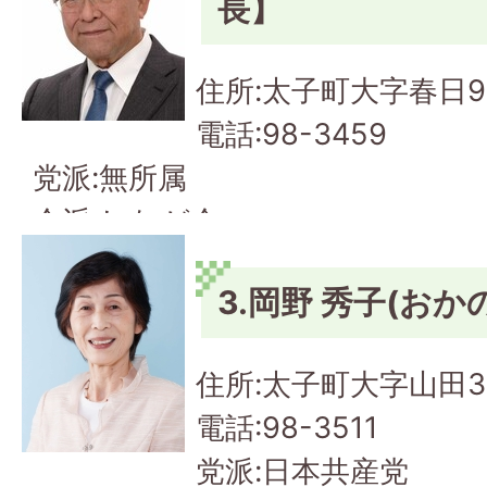
長】
住所:太子町大字春日9
電話:98-3459
党派:無所属
会派:しなが会
3.岡野 秀子(おか
住所:太子町大字山田3
電話:98-3511
党派:日本共産党