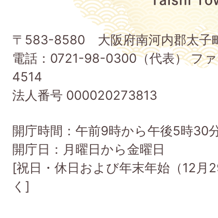
太
子
〒583-8580 大阪府南河内郡太
町
電話：0721-98-0300（代表） ファ
Taishi
4514
Town
法人番号 000020273813
開庁時間：午前9時から午後5時30
開庁日：月曜日から金曜日
[祝日・休日および年末年始（12月2
く]