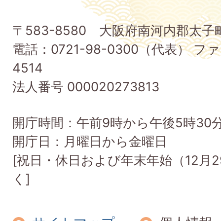
太
子
〒583-8580 大阪府南河内郡太
町
電話：0721-98-0300（代表） ファ
Taishi
4514
Town
法人番号 000020273813
開庁時間：午前9時から午後5時30
開庁日：月曜日から金曜日
[祝日・休日および年末年始（12月2
く]