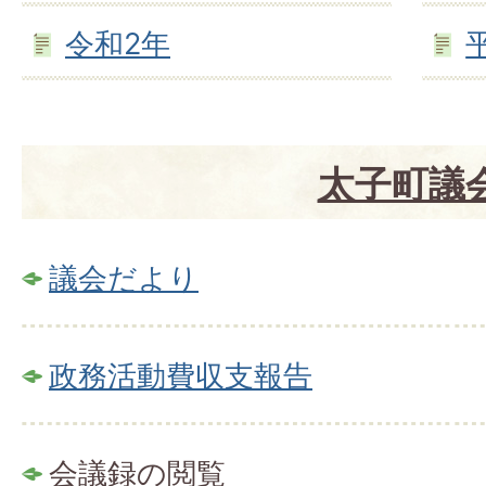
令和2年
太子町議
議会だより
政務活動費収支報告
会議録の閲覧