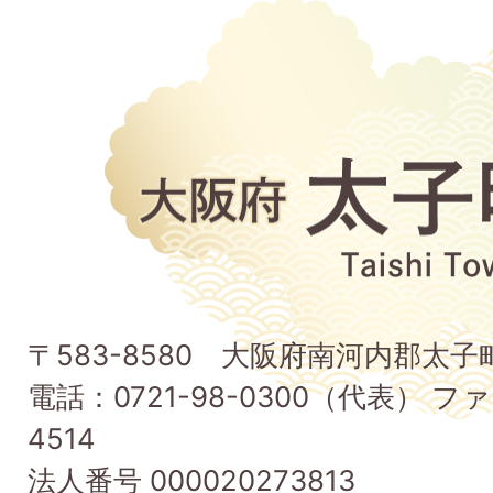
大
阪
府
太
子
〒583-8580 大阪府南河内郡太
町
電話：0721-98-0300（代表） ファ
Taishi
4514
Town
法人番号 000020273813