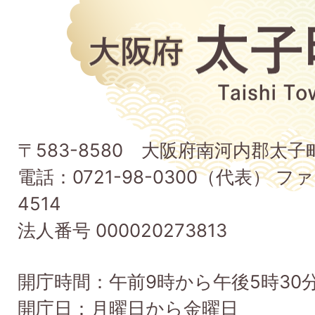
大
阪
府
太
子
〒583-8580 大阪府南河内郡太
町
電話：0721-98-0300（代表） ファ
Taishi
4514
Town
法人番号 000020273813
開庁時間：午前9時から午後5時30
開庁日：月曜日から金曜日