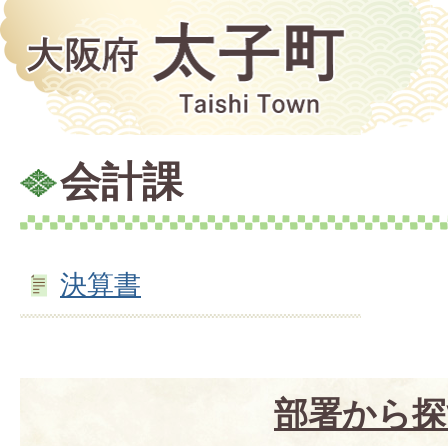
会計課
決算書
部署から探