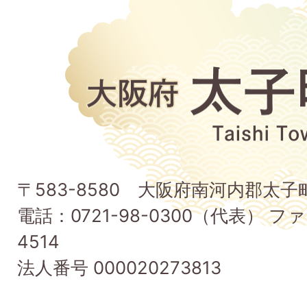
大
阪
府
太
子
〒583-8580 大阪府南河内郡太
町
電話：0721-98-0300（代表） ファ
Taishi
4514
Town
法人番号 000020273813