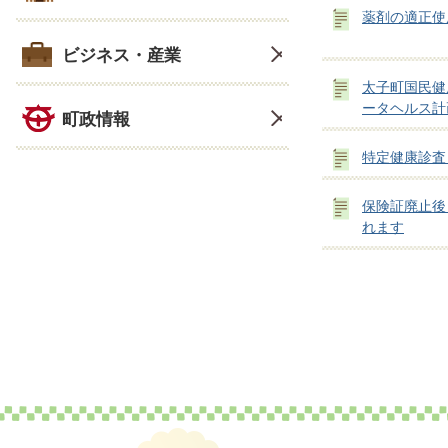
薬剤の適正使
ビジネス・産業
太子町国民健
ータヘルス計
町政情報
特定健康診査
保険証廃止後
れます