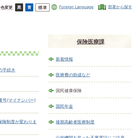
Foreign Language
部署から探す
景色変更
保険医療課
新着情報
の手続き
医療費の助成など
国民健康保険
号(マイナンバー)
国民年金
保険制度が変わりま
後期高齢者医療制度
公的機関を装った不審電話にご注意