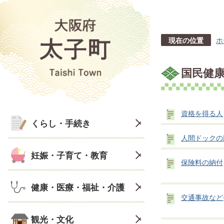
現在の位置
ホ
国民健
資格を得る人
くらし・手続き
人間ドックの
妊娠・子育て・教育
保険料の納付
健康・医療・福祉・介護
交通事故など
観光・文化