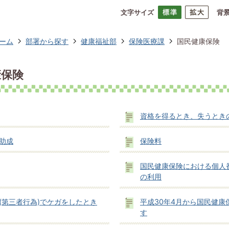
文字サイズ
背
ーム
部署から探す
健康福祉部
保険医療課
国民健康保険
康保険
資格を得るとき、失うとき
助成
保険料
国民健康保険における個人番
の利用
(第三者行為)でケガをしたとき
平成30年4月から国民健康
す