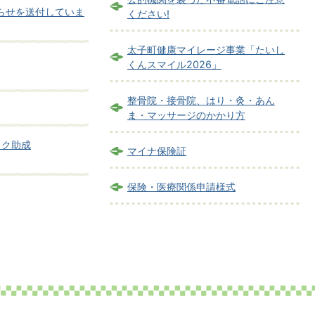
らせを送付していま
ください!
太子町健康マイレージ事業「たいし
くんスマイル2026」
整骨院・接骨院、はり・灸・あん
ま・マッサージのかかり方
ック助成
マイナ保険証
保険・医療関係申請様式