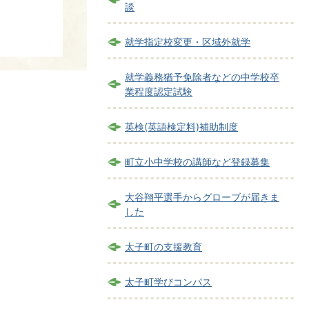
談
就学指定校変更・区域外就学
就学義務猶予免除者などの中学校卒
業程度認定試験
英検(英語検定料)補助制度
町立小中学校の講師など登録募集
大谷翔平選手からグローブが届きま
した
太子町の支援教育
太子町学びコンパス