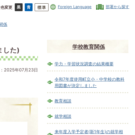
Foreign Language
部署から探す
景色変更
関係
学校教育関係
ました)
学力・学習状況調査の結果概要
：2025年07月23日
令和7年度使用町立小・中学校の教科
用図書が決定しました
教育相談
就学相談
来年度入学予定者(新1年生)の就学相