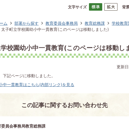
文字サイズ
背
ーム
部署から探す
教育委員会事務局
教育総務課
学校教育
太子町立学校園幼小中一貫教育(このページは移動しました)
学校園幼小中一貫教育(このページは移動し
更新日
、下記ページに移動しました。
小中一貫教育はこちら(内部リンク)を見る
この記事に関するお問い合わせ先
育委員会事務局教育総務課