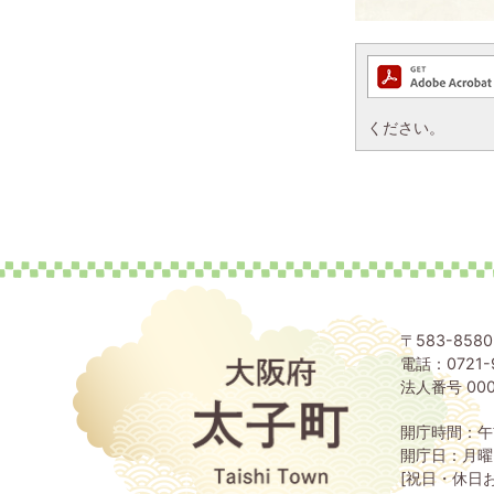
ください。
〒583-85
電話：0721-
大
阪
法人番号 000
府
太
開庁時間：午
子
開庁日：月曜
町
[祝日・休日
Taishi