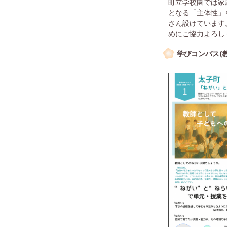
町立学校園では家
となる「主体性」
さん設けています
めにご協力よろし
学びコンパス(