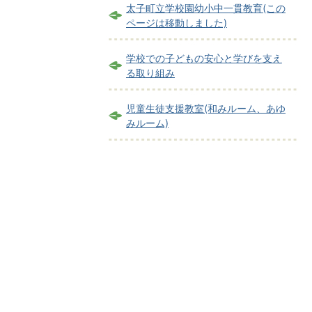
太子町立学校園幼小中一貫教育(この
ページは移動しました)
学校での子どもの安心と学びを支え
る取り組み
児童生徒支援教室(和みルーム、あゆ
みルーム)