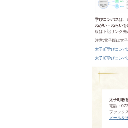
学びコンパス
は、
ねがい・ねらい
を
版は下記リンク先
注意:電子版は太
太子町学びコンパス
太子町学びコンパ
太子町教
電話：072
ファックス：
メールを