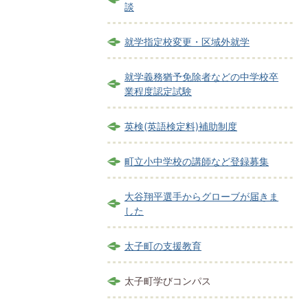
談
就学指定校変更・区域外就学
就学義務猶予免除者などの中学校卒
業程度認定試験
英検(英語検定料)補助制度
町立小中学校の講師など登録募集
大谷翔平選手からグローブが届きま
した
太子町の支援教育
太子町学びコンパス