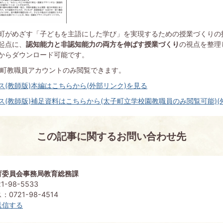
町がめざす「子どもを主語にした学び」を実現するための授業づくりの
起点に、
認知能力と非認知能力の両方を伸ばす授業づくり
の視点を整理
からダウンロード可能です。
子町教職員アカウントのみ閲覧できます。
(教師版)本編はこちらから(外部リンク)を見る
ス(教師版)補足資料はこちらから(太子町立学校園教職員のみ閲覧可能)(
この記事に関するお問い合わせ先
育委員会事務局教育総務課
1-98-5533
0721-98-4514
送信する