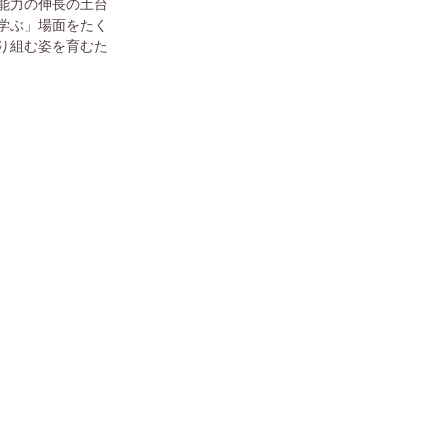
能力の伸長の土台
学ぶ」場面をたく
り組む姿を育むた