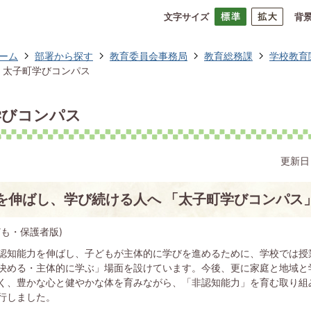
文字サイズ
背
ーム
部署から探す
教育委員会事務局
教育総務課
学校教育
太子町学びコンパス
学びコンパス
更新日
を伸ばし、学び続ける人へ 「太子町学びコンパス
も・保護者版)
認知能力を伸ばし、子どもが主体的に学びを進めるために、学校では授
決める・主体的に学ぶ」場面を設けています。今後、更に家庭と地域と
く、豊かな心と健やかな体を育みながら、「非認知能力」を育む取り組
行しました。