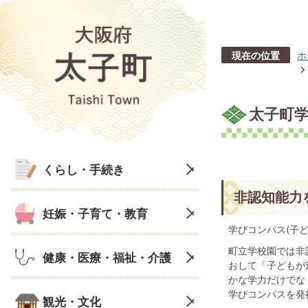
現在の位置
ホ
太子町
くらし・手続き
非認知能力
妊娠・子育て・教育
学びコンパス(子ど
町立学校園では非
健康・医療・福祉・介護
おして「子どもが
かな学力だけでな
学びコンパスを発
観光・文化