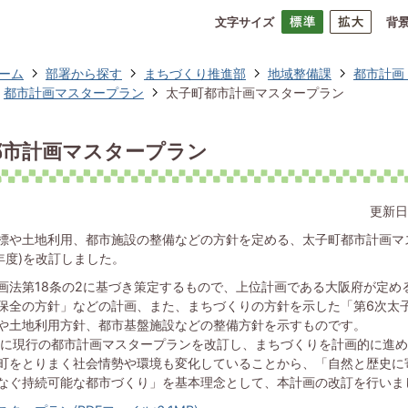
文字サイズ
背
ーム
部署から探す
まちづくり推進部
地域整備課
都市計画
都市計画マスタープラン
太子町都市計画マスタープラン
都市計画マスタープラン
更新日
標や土地利用、都市施設の整備などの方針を定める、太子町都市計画マ
年度)を改訂しました。
画法第18条の2に基づき策定するもので、上位計画である大阪府が定め
保全の方針」などの計画、また、まちづくりの方針を示した「第6次太
や土地利用方針、都市基盤施設などの整備方針を示すものです。
年に現行の都市計画マスタープランを改訂し、まちづくりを計画的に進
町をとりまく社会情勢や環境も変化していることから、「自然と歴史に
なぐ持続可能な都市づくり」を基本理念として、本計画の改訂を行いま