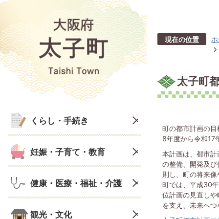
現在の位置
ホ
太子町
くらし・手続き
町の都市計画の目
8年度から令和17
妊娠・子育て・教育
本計画は、都市計
の整備、開発及び
則し、町の将来像
健康・医療・福祉・介護
町では、平成30
位計画の見直しや
を支え、未来へつ
観光・文化