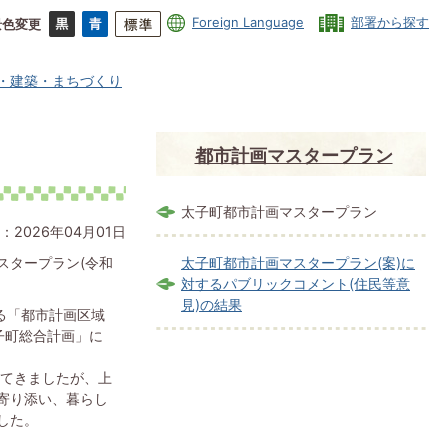
Foreign Language
部署から探す
景色変更
・建築・まちづくり
都市計画マスタープラン
太子町都市計画マスタープラン
：2026年04月01日
スタープラン(令和
太子町都市計画マスタープラン(案)に
対するパブリックコメント(住民等意
見)の結果
る「都市計画区域
子町総合計画」に
めてきましたが、上
寄り添い、暮らし
した。