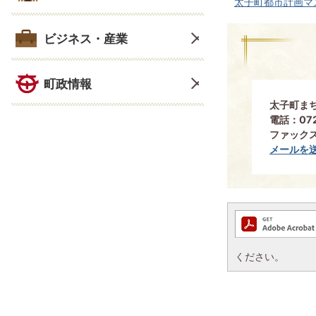
太子町都市計画マスタ
ビジネス・産業
町政情報
太子町ま
電話：072
ファックス：
メールを
ください。