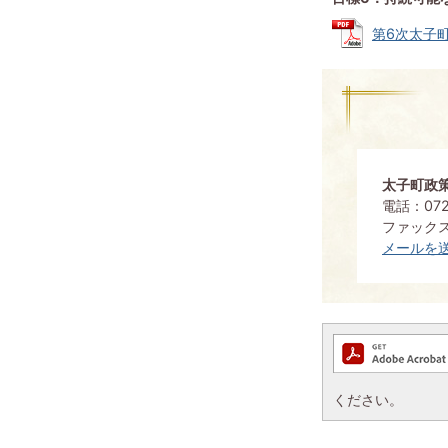
第6次太子町
太子町政
電話：0721
ファックス：
メールを
ください。