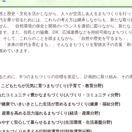
”～
然と歴史・文化を活かしながら、人々が交流しあえるまちづくりを行っ
代を乗り切るためには、これらの考え方は継承しながらも、新たな取り
せん。 自然環境の保全と開発のバランスを適切に図りながら、新たな
ます。また、住民との協働、DX、広域連携などを持続可能なまちづく
。そして、これらのことを踏まえながら、「自然や歴史を守るまち」、
、「未来の世代を育むまち」、そんなまちづくりを聖徳太子の言葉「和
進めていきます。
るために、6つのまちづくりの目標を策定し、計画的に取り組み、その
うこどもたちが元気に育つまちづくり(子育て・教育分野)
れたコミュニティ豊かなまちづくり(
人づくり・コミュニティ分野)
が健康でいきいきとした生活が営めるまちづくり(
健康・福祉分野)
・産業を高める活力溢れるまちづくり(経済・産業分野)
みやすく安心して暮らせるまちづり(
生活環境・生活基盤分野)
なまちづくりを支える行財政運営(行財政運営分野)