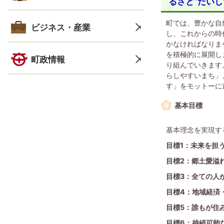
るさと“たいし
町では、豊かな自
ビジネス・産業
し、これからの時
かなければなりま
を積極的に展開し
町政情報
り組んでいきます
らしやすいまち」
す」をモットーに
基本目標
基本理念を実現す
目標1：未来を担
目標2：郷土愛溢
目標3：全ての人
目標4：地域経済
目標5：誰もが住
目標6：持続可能