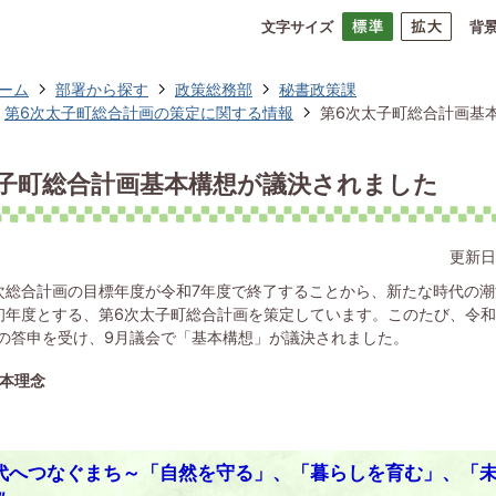
文字サイズ
背
ーム
部署から探す
政策総務部
秘書政策課
第6次太子町総合計画の策定に関する情報
第6次太子町総合計画基
太子町総合計画基本構想が議決されました
更新日
次総合計画の目標年度が令和7年度で終了することから、新たな時代の
初年度とする、第6次太子町総合計画を策定しています。このたび、令和
の答申を受け、9月議会で「基本構想」が議決されました。
本理念
代へつなぐまち
～「自然を守る」、「暮らしを育む」、「