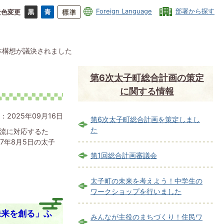
Foreign Language
部署から探す
景色変更
本構想が議決されました
第6次太子町総合計画の策定
に関する情報
：2025年09月16日
第6次太子町総合計画を策定しまし
た
潮流に対応するた
7年8月5日の太子
第1回総合計画審議会
太子町の未来を考えよう！中学生の
ワークショップを行いました
未来を創る」ふ
みんなが主役のまちづくり！住民ワ