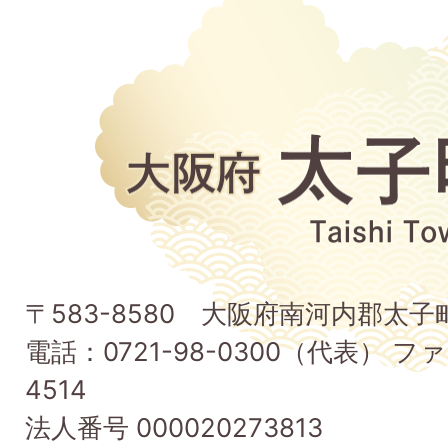
大
阪
府
太
子
〒583-8580 大阪府南河内郡太
町
電話：0721-98-0300（代表） ファ
Taishi
4514
Town
法人番号 000020273813