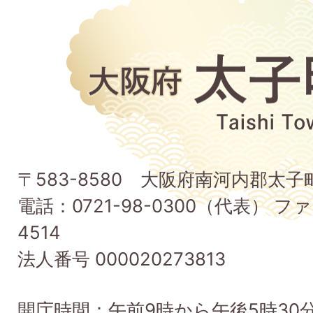
大
阪
府
太
子
〒583-8580 大阪府南河内郡太
町
電話：0721-98-0300（代表） ファ
Taishi
4514
Town
法人番号 000020273813
開庁時間：午前9時から午後5時30