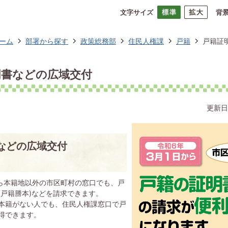
文字サイズ
背
ーム
部署から探す
政策総務部
住民人権課
戸籍
戸籍証
明書などの広域交付
更新日
などの広域交付
から本籍地以外の市区町村の窓口でも、戸
(戸籍謄本)などを請求できます。
本籍がない人でも、住民人権課窓口で戸
得できます。