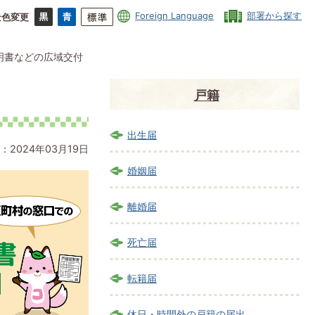
Foreign Language
部署から探す
景色変更
明書などの広域交付
戸籍
出生届
：2024年03月19日
婚姻届
離婚届
死亡届
転籍届
休日・時間外の戸籍の届出