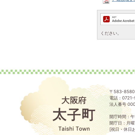
ください。
〒583-85
電話：0721-
大
阪
法人番号 000
府
太
開庁時間：午
子
開庁日：月曜
町
[祝日・休日
Taishi