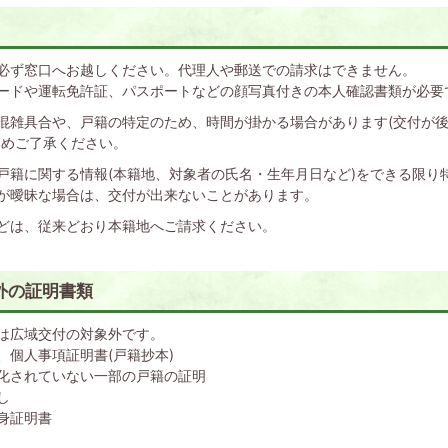
必ず窓口へお越しください。代理人や郵送での請求はできません。
ードや運転免許証、パスポートなどの顔写真付きの本人確認書類が必要
混雑具合や、戸籍の特定のため、時間が掛かる場合があります(交付が
じめご了承ください。
戸籍に関する情報(本籍地、対象者の氏名・生年月日など)をできる限り
が曖昧な場合は、交付が出来ないことがあります。
どは、従来どおり本籍地へご請求ください。
外の証明書類
は広域交付の対象外です。
、個人事項証明書(戸籍抄本)
化されていない一部の戸籍の証明
し
身証明書