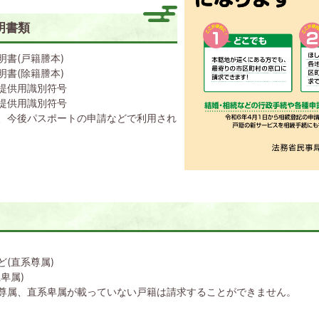
明書類
書(戸籍謄本)
書(除籍謄本)
提供用識別符号
提供用識別符号
、今後パスポートの申請などで利用され
(直系尊属)
卑属)
尊属、直系卑属が載っていない戸籍は請求することができません。