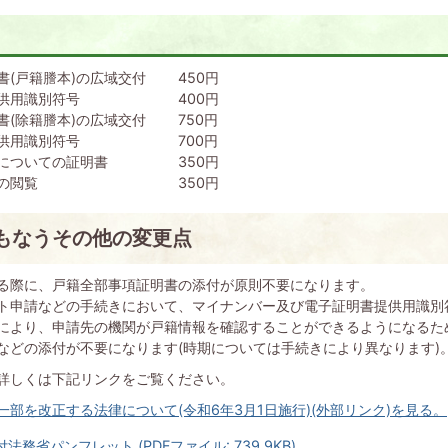
書(戸籍謄本)の広域交付 450円
書提供用識別符号 400円
書(除籍謄本)の広域交付 750円
書提供用識別符号 700円
容についての証明書 350円
の内容の閲覧 350円
もなうその他の変更点
る際に、戸籍全部事項証明書の添付が原則不要になります。
ト申請などの手続きにおいて、マイナンバー及び電子証明書提供用識別
により、申請先の機関が戸籍情報を確認することができるようになるた
などの添付が不要になります(時期については手続きにより異なります)
詳しくは下記リンクをご覧ください。
部を改正する法律について(令和6年3月1日施行)(外部リンク)を見る。
法務省パンフレット (PDFファイル: 739.9KB)