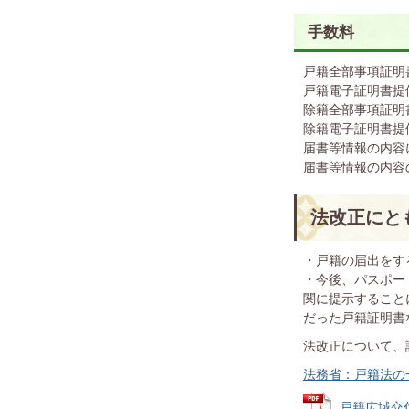
手数料
戸籍全部事項証明
戸籍電子証明
除籍全部事項証明
除籍電子証明
届書等情報の内
届書等情報
法改正にと
・戸籍の届出をす
・今後、パスポー
関に提示すること
だった戸籍証明書
法改正について、
法務省：戸籍法の一
戸籍広域交付