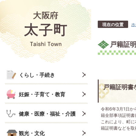
現在の位置
ホ
戸籍証
くらし・手続き
戸籍証明書
妊娠・子育て・教育
令和6年3月1日
健康・医療・福祉・介護
籍全部事項証明書
これにより、町に
籍証明書などを取
観光・文化