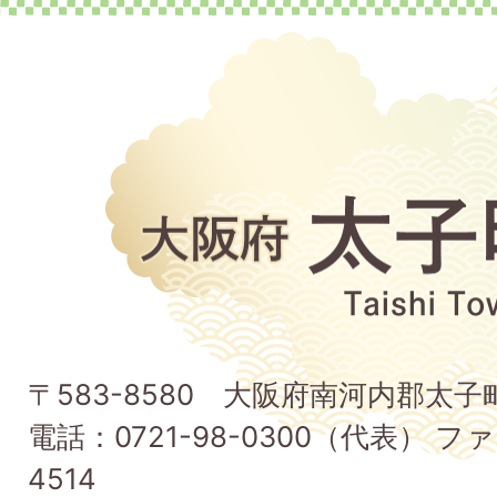
大
阪
府
太
子
〒583-8580 大阪府南河内郡太
町
電話：0721-98-0300（代表） ファ
Taishi
4514
Town