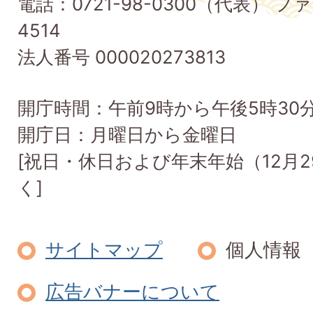
電話：0721-98-0300（代表） ファ
Taishi
4514
Town
法人番号 000020273813
開庁時間：午前9時から午後5時30
開庁日：月曜日から金曜日
[祝日・休日および年末年始（12月2
く]
サイトマップ
個人情報
広告バナーについて