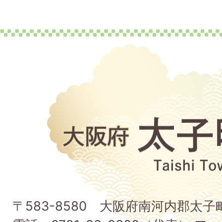
大
阪
府
太
子
〒583-8580 大阪府南河内郡太
町