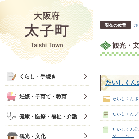
現在の位置
ホ
観光・
くらし・手続き
たいしくん
妊娠・子育て・教育
たいしくんポ
たいしくんプ
健康・医療・福祉・介護
たいしくん公
観光・文化
クしよう！