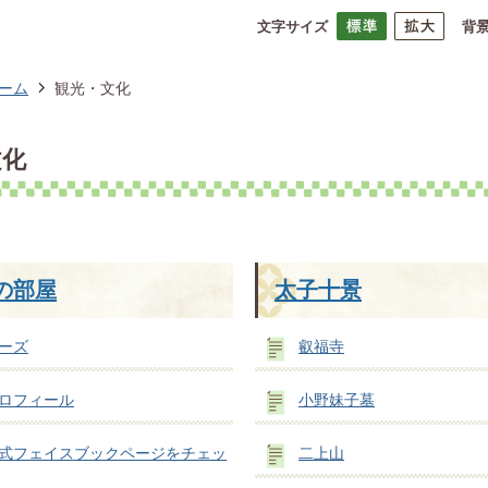
文字サイズ
背
ーム
観光・文化
文化
の部屋
太子十景
ーズ
叡福寺
ロフィール
小野妹子墓
式フェイスブックページをチェッ
二上山