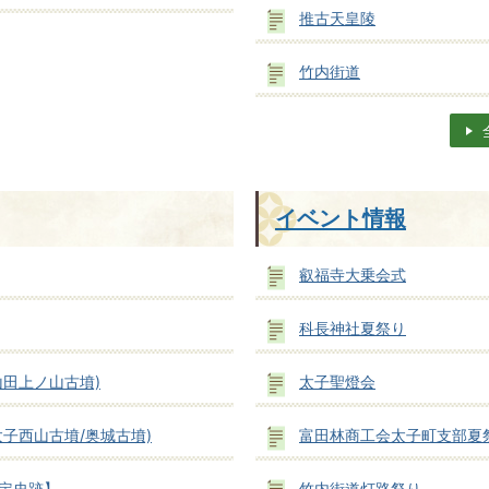
推古天皇陵
竹内街道
イベント情報
叡福寺大乗会式
科長神社夏祭り
山田上ノ山古墳)
太子聖燈会
太子西山古墳/奥城古墳)
富田林商工会太子町支部夏
定史跡】
竹内街道灯路祭り