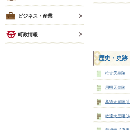
ビジネス・産業
町政情報
歴史・史跡
推古天皇陵
用明天皇陵
孝徳天皇陵(
敏達天皇陵(
叡福寺【府指