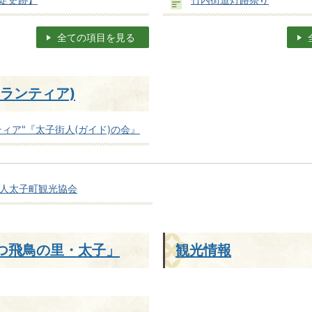
全ての項目を見る
ランティア)
ティア"『太子街人(ガイド)の会』
人太子町観光協会
つ飛鳥の里・太子」
観光情報