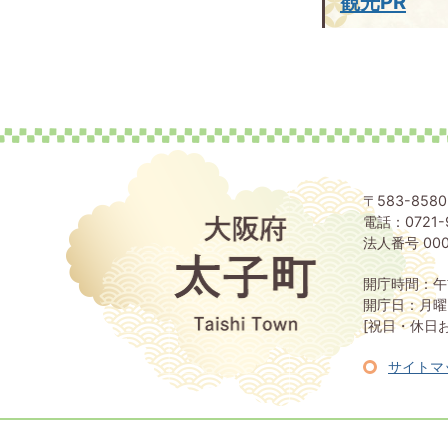
観光PR
〒583-85
電話：0721-
大
阪
法人番号 000
府
太
開庁時間：午
子
開庁日：月曜
町
[祝日・休日
Taishi
Town
サイトマ