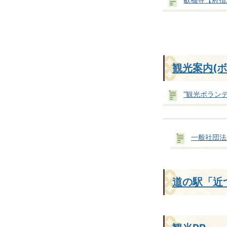
観光案内(ボ
“観光ボラン
一般社団法
道の駅「近