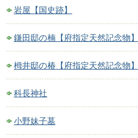
岩屋【国史跡】
鎌田邸の楠【府指定天然記念物
栂井邸の椿【府指定天然記念物
科長神社
小野妹子墓