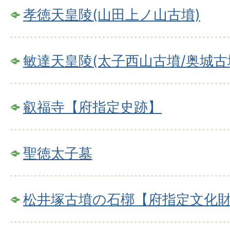
孝徳天皇陵(山田上ノ山古墳)
敏達天皇陵(太子西山古墳/奥城古
叡福寺【府指定史跡】
聖徳太子墓
松井塚古墳の石槨【府指定文化