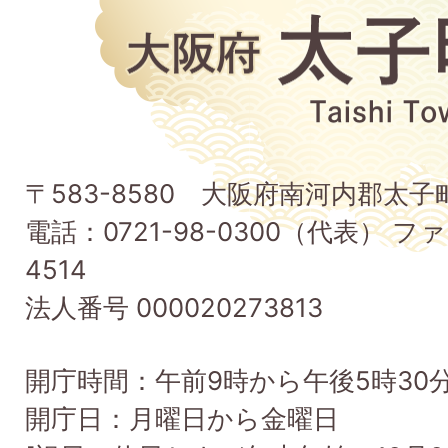
大
阪
府
太
子
〒583-8580 大阪府南河内郡太
町
電話：0721-98-0300（代表） ファ
Taishi
4514
Town
法人番号 000020273813
開庁時間：午前9時から午後5時30
開庁日：月曜日から金曜日