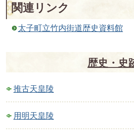
関連リンク
太子町立竹内街道歴史資料館
歴史・史
推古天皇陵
用明天皇陵