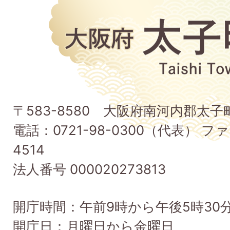
大
阪
府
太
子
〒583-8580 大阪府南河内郡太
町
電話：0721-98-0300（代表） ファ
Taishi
4514
Town
法人番号 000020273813
開庁時間：午前9時から午後5時30
開庁日：月曜日から金曜日