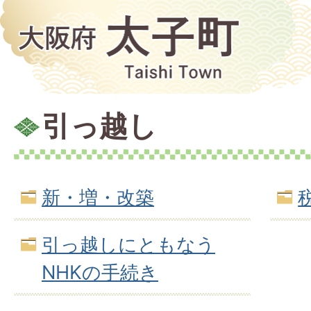
引っ越し
新・増・改築
引っ越しにともなう
NHKの手続き