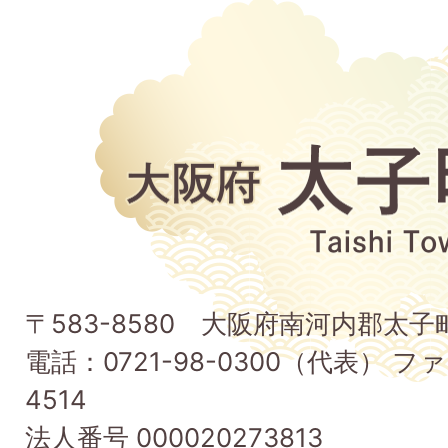
大
阪
府
太
子
〒583-8580 大阪府南河内郡太
町
電話：0721-98-0300（代表） ファ
Taishi
4514
Town
法人番号 000020273813