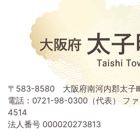
大
阪
府
太
子
〒583-8580 大阪府南河内郡太
町
電話：0721-98-0300（代表） ファ
Taishi
4514
Town
法人番号 000020273813