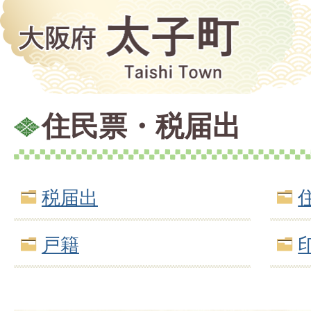
住民票・税届出
税届出
戸籍