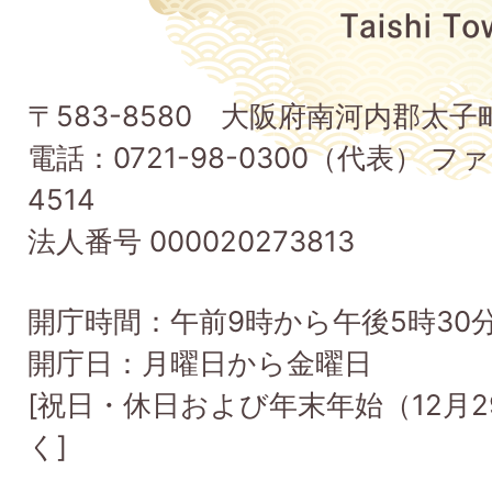
府
太
子
〒583-8580 大阪府南河内郡太
町
電話：0721-98-0300（代表） ファ
Taishi
4514
Town
法人番号 000020273813
開庁時間：午前9時から午後5時30
開庁日：月曜日から金曜日
[祝日・休日および年末年始（12月2
く]