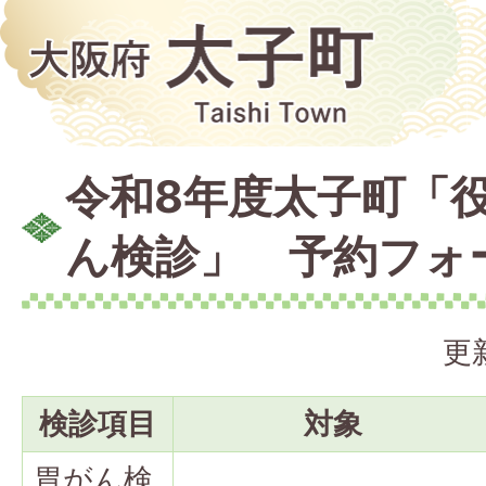
令和8年度太子町「
ん検診」 予約フォ
更
検診項目
対象
胃がん検