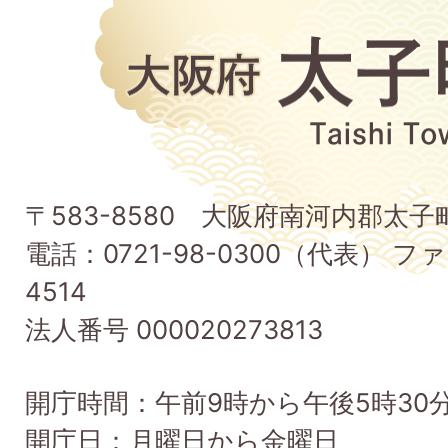
大
阪
府
太
子
〒583-8580 大阪府南河内郡太
町
電話：0721-98-0300（代表） ファ
Taishi
4514
Town
法人番号 000020273813
開庁時間：午前9時から午後5時30
開庁日：月曜日から金曜日