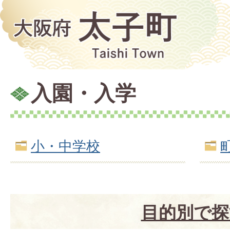
入園・入学
小・中学校
目的別で探