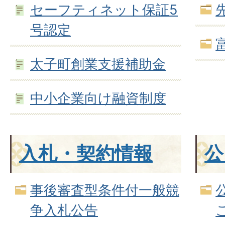
セーフティネット保証5
号認定
太子町創業支援補助金
中小企業向け融資制度
入札・契約情報
公
事後審査型条件付一般競
争入札公告