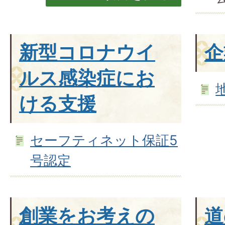
新型コロナウイ
企
ルス感染症にお
ける支援
セーフティネット保証5
号認定
創業をお考えの
道