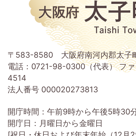
大
阪
府
太
子
〒583-8580 大阪府南河内郡太
町
電話：0721-98-0300（代表） ファ
Taishi
4514
Town
法人番号 000020273813
開庁時間：午前9時から午後5時30
開庁日：月曜日から金曜日
[祝日・休日および年末年始（12月2