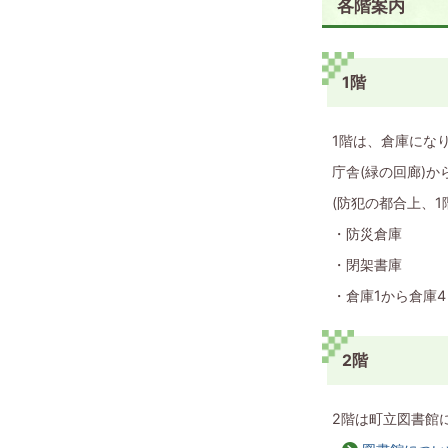
各階案内
1階
1階は、倉庫にな
庁舎(緑の回廊)
(防犯の都合上、
・防災倉庫
・閉架書庫
・倉庫1から倉庫4
2階
2階は町立図書館