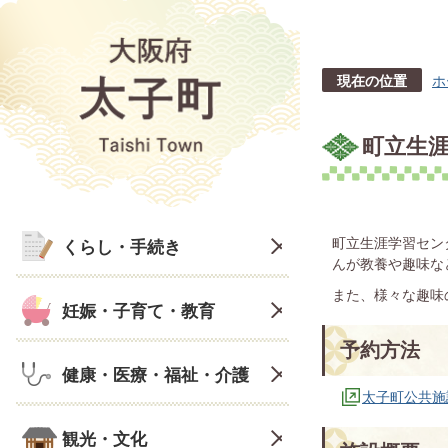
現在の位置
ホ
町立生
町立生涯学習セン
くらし・手続き
んが教養や趣味な
また、様々な趣味
妊娠・子育て・教育
予約方法
健康・医療・福祉・介護
太子町公共施
観光・文化