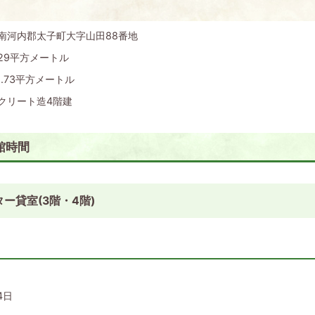
南河内郡太子町大字山田88番地
.29平方メートル
1.73平方メートル
クリート造4階建
館時間
ー貸室(3階・4階)
4日