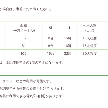
る場合は、事前にお申出ください。
面積
利用人数
机
いす
(平方メートル)
(目安)
55
8台
16脚
15人程度
51
8台
16脚
15人程度
106
16台
32脚
30人程度
は、上記使用料金の2倍の料金になります。
、クラフトなどの利用が可能です。
を調整できる作業台を備え付けてあります。
陶芸に利用できる電気窯(有料)があります。