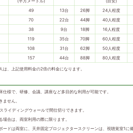
(平方メートル)
(目安)
49
13台
26脚
24人程度
70
22台
44脚
40人程度
38
9台
18脚
16人程度
119
35台
70脚
60人程度
108
31台
62脚
50人程度
157
44台
88脚
80人程度
人は、上記使用料金の2倍の料金になります。
床仕様で、研修、会議、講座など多目的な利用が可能です。
きません。
、スライディングウォールで間仕切りできます。
る場合は、両室利用の際に限ります。
ボードは両室に、天井固定プロジェクタースクリーンは、視聴覚室1に