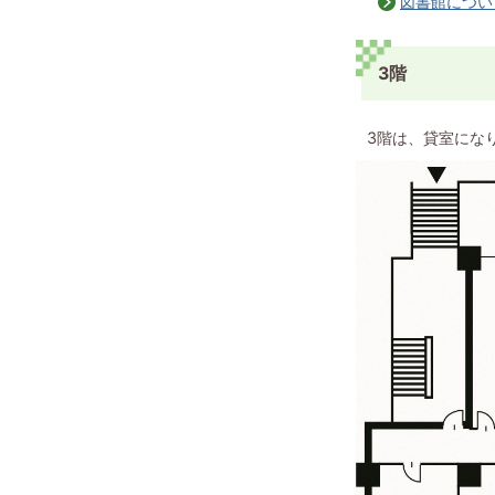
図書館につい
3階
3階は、貸室にな