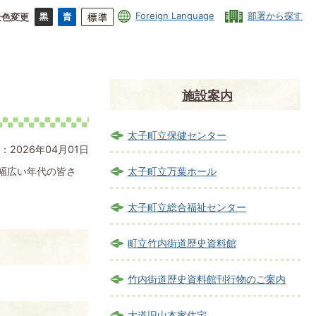
Foreign Language
部署から探す
景色変更
施設案内
太子町立保健センター
：2026年04月01日
幅広い年代の皆さ
太子町立万葉ホール
太子町立総合福祉センター
町立竹内街道歴史資料館
竹内街道歴史資料館刊行物のご案内
大道旧山本家住宅