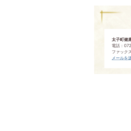
太子町健
電話：0721
ファックス：
メールを