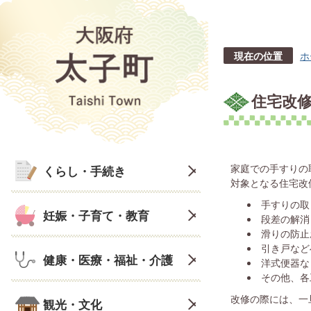
現在の位置
ホ
住宅改
家庭での手すりの
くらし・手続き
対象となる住宅改
手すりの取
妊娠・子育て・教育
段差の解消
滑りの防止
引き戸など
健康・医療・福祉・介護
洋式便器な
その他、各
改修の際には、一
観光・文化