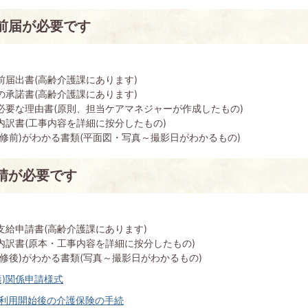
前届が必要です
前届出書(高齢介護課にあります)
の承諾書(高齢介護課にあります)
必要な理由書(原則、担当ケアマネジャーが作成したもの)
内訳書(工事内容を詳細に按分したもの)
改修前)がわかる書類(平面図・写真～撮影日がわかるもの)
請が必要です
支給申請書(高齢介護課にあります)
内訳書(原本・工事内容を詳細に按分したもの)
改修後)がわかる書類(写真～撮影日がわかるもの)
護)関係申請様式
利用開始後の介護保険の手続