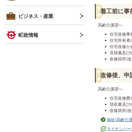
着工前に事
ビジネス・産業
高齢介護課へ
住宅改修事
町政情報
住宅所有者
住宅改修が
見積書及び
改修箇所(
改修後、申
高齢介護課へ
住宅改修費
領収書及び
改修箇所(
福祉(高齢介
マイナンバー