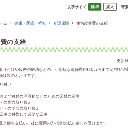
文字サイズ
背
ーム
健康・医療・福祉
介護保険
住宅改修費の支給
修費の支給
更新日
取り付けや段差の解消などの、小規模な改修費用(20万円まで)が支給
修は次のとおりです。
り付け
および移動の円滑化などのための床材の変更
への扉の取り替え
どへの便器の取り替え
工事に付帯して必要な工事
旦全額を支払い、後に費用の7～9割の払い戻しを受けます。