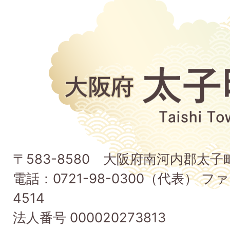
大
阪
府
太
子
〒583-8580 大阪府南河内郡太
町
電話：0721-98-0300（代表） ファ
Taishi
4514
Town
法人番号 000020273813