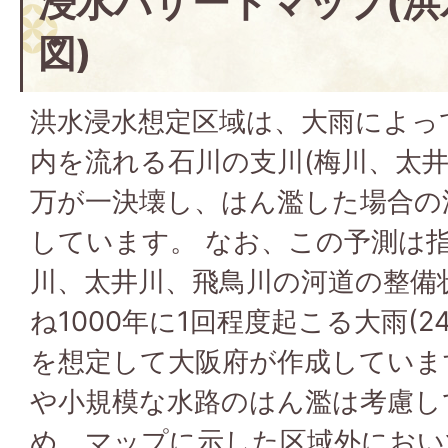
浸水ハザードマップ(洪
図)
洪水浸水想定区域は、大雨によっ
内を流れる石川の支川(梅川、太井
万が一決壊し、はん濫した場合の
しています。 なお、この予測は
川、太井川、飛鳥川の河道の整備
ね1000年に1回程度起こる大雨(24
を想定して大阪府が作成していま
や小規模な水路のはん濫は考慮し
め、マップに示した区域外におい