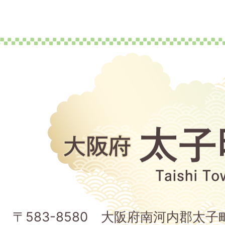
大
阪
府
太
子
〒583-8580 大阪府南河内郡太
町