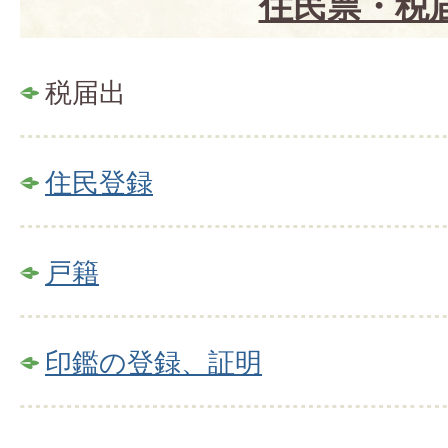
住民票・税
税届出
住民登録
戸籍
印鑑の登録、証明